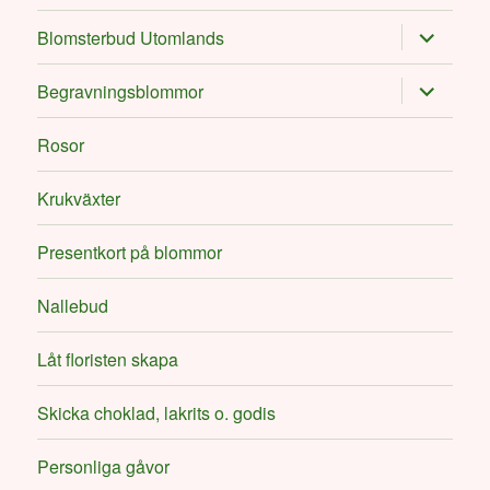
menu
expand
Blomsterbud Utomlands
child
menu
expand
Begravningsblommor
child
menu
Rosor
Krukväxter
Presentkort på blommor
Nallebud
Låt floristen skapa
Skicka choklad, lakrits o. godis
Personliga gåvor