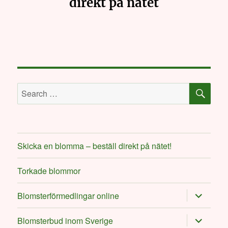
direkt på nätet
SE
Search
for:
Skicka en blomma – beställ direkt på nätet!
Torkade blommor
expand
Blomsterförmedlingar online
child
menu
expand
Blomsterbud inom Sverige
child