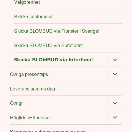
Välgörenhet
Skicka julblommor
Skicka BLOMBUD via Florister i Sverige!
Skicka BLOMBUD via Euroflorist!
expand
Skicka BLOMBUD via Interflora!
child
menu
expand
Övriga presenttips
child
menu
Leverans samma dag
expand
Övrigt
child
menu
expand
Högtider/Händelser
child
menu
Kampanjer, nyheter, presenttips m m