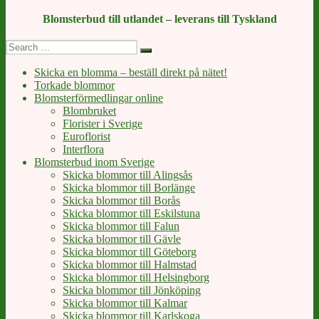
Blomsterbud till utlandet – leverans till Tyskland
Search
Search
for:
Skicka en blomma – beställ direkt på nätet!
Torkade blommor
Blomsterförmedlingar online
Blombruket
Florister i Sverige
Euroflorist
Interflora
Blomsterbud inom Sverige
Skicka blommor till Alingsås
Skicka blommor till Borlänge
Skicka blommor till Borås
Skicka blommor till Eskilstuna
Skicka blommor till Falun
Skicka blommor till Gävle
Skicka blommor till Göteborg
Skicka blommor till Halmstad
Skicka blommor till Helsingborg
Skicka blommor till Jönköping
Skicka blommor till Kalmar
Skicka blommor till Karlskoga