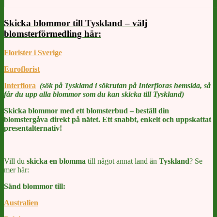
Skicka blommor till Tyskland – välj
blomsterförmedling här:
Florister i Sverige
Euroflorist
Interflora
(sök på Tyskland i sökrutan på Interfloras hemsida, så
får du upp alla blommor som du kan skicka till Tyskland)
Skicka blommor med ett blomsterbud – beställ din
blomstergåva direkt på nätet. Ett snabbt, enkelt och uppskattat
presentalternativ!
Vill du
skicka en blomma
till något annat land än
Tyskland
? Se
mer här:
Sänd blommor till:
Australien