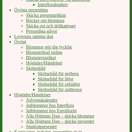
Interflorabutiker
Övriga presenttips
Skicka presentartiklar
Böcker om blommor
Skicka ost och delikatesser
Personliga gåvor
Leverans samma dag
Övrigt
Blommor gör dig lycklig
Blomsterbud online
Blomsterspråket
Högtider/Händelser
Skötselråd
Skötselråd för gerbera
Skötselråd för liljor
Skötselråd för orkidéer
Skötselråd för snittrosor
Högtider/Händelser
Adventskalender
Julblommor hos Interflora
Julblommor hos Euroflorist
Alla Hjärtans Dag – skicka blommor
Alla Hjärtans Dag – skicka presenter
Studentpresenter
Kampanjer, nyheter, presenttips m m