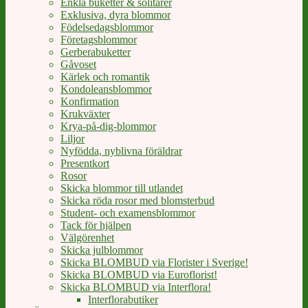
Enkla buketter & solitärer
Exklusiva, dyra blommor
Födelsedagsblommor
Företagsblommor
Gerberabuketter
Gåvoset
Kärlek och romantik
Kondoleansblommor
Konfirmation
Krukväxter
Krya-på-dig-blommor
Liljor
Nyfödda, nyblivna föräldrar
Presentkort
Rosor
Skicka blommor till utlandet
Skicka röda rosor med blomsterbud
Student- och examensblommor
Tack för hjälpen
Välgörenhet
Skicka julblommor
Skicka BLOMBUD via Florister i Sverige!
Skicka BLOMBUD via Euroflorist!
Skicka BLOMBUD via Interflora!
Interflorabutiker