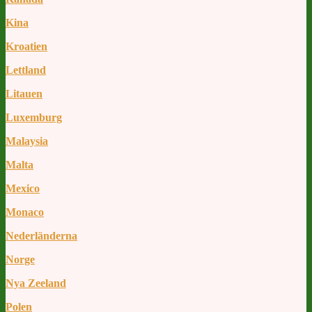
Kina
Kroatien
Lettland
Litauen
Luxemburg
Malaysia
Malta
Mexico
Monaco
Nederländerna
Norge
Nya Zeeland
Polen