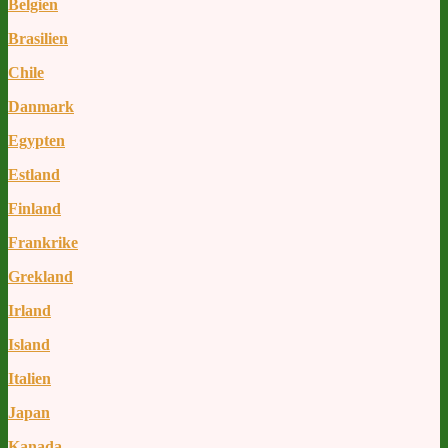
Belgien
Brasilien
Chile
Danmark
Egypten
Estland
Finland
Frankrike
Grekland
Irland
Island
Italien
Japan
Kanada