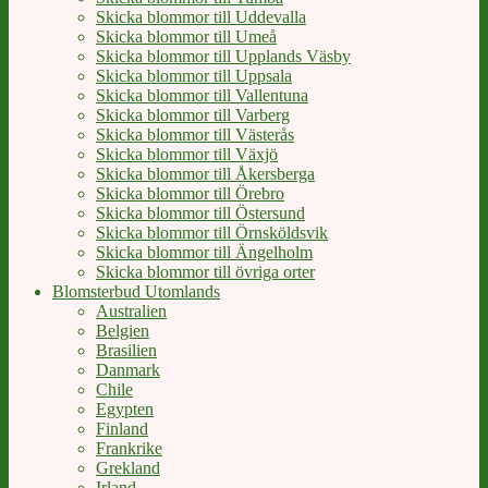
Skicka blommor till Uddevalla
Skicka blommor till Umeå
Skicka blommor till Upplands Väsby
Skicka blommor till Uppsala
Skicka blommor till Vallentuna
Skicka blommor till Varberg
Skicka blommor till Västerås
Skicka blommor till Växjö
Skicka blommor till Åkersberga
Skicka blommor till Örebro
Skicka blommor till Östersund
Skicka blommor till Örnsköldsvik
Skicka blommor till Ängelholm
Skicka blommor till övriga orter
Blomsterbud Utomlands
Australien
Belgien
Brasilien
Danmark
Chile
Egypten
Finland
Frankrike
Grekland
Irland