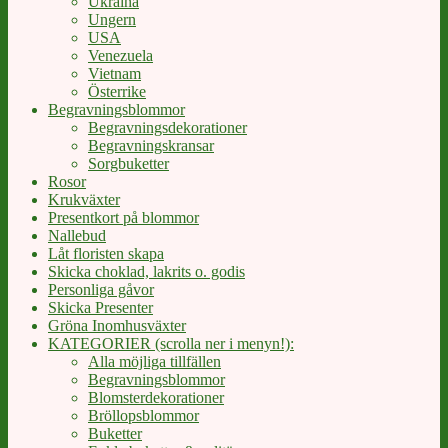
Ukraina
Ungern
USA
Venezuela
Vietnam
Österrike
Begravningsblommor
Begravningsdekorationer
Begravningskransar
Sorgbuketter
Rosor
Krukväxter
Presentkort på blommor
Nallebud
Låt floristen skapa
Skicka choklad, lakrits o. godis
Personliga gåvor
Skicka Presenter
Gröna Inomhusväxter
KATEGORIER (scrolla ner i menyn!):
Alla möjliga tillfällen
Begravningsblommor
Blomsterdekorationer
Bröllopsblommor
Buketter