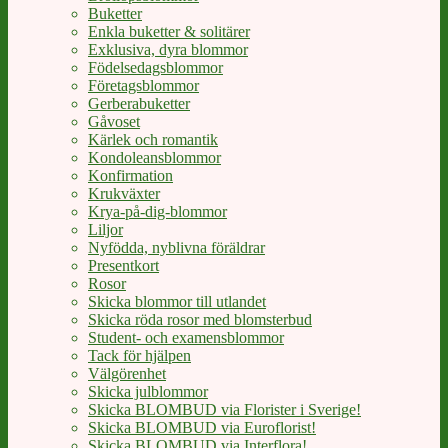
Buketter
Enkla buketter & solitärer
Exklusiva, dyra blommor
Födelsedagsblommor
Företagsblommor
Gerberabuketter
Gåvoset
Kärlek och romantik
Kondoleansblommor
Konfirmation
Krukväxter
Krya-på-dig-blommor
Liljor
Nyfödda, nyblivna föräldrar
Presentkort
Rosor
Skicka blommor till utlandet
Skicka röda rosor med blomsterbud
Student- och examensblommor
Tack för hjälpen
Välgörenhet
Skicka julblommor
Skicka BLOMBUD via Florister i Sverige!
Skicka BLOMBUD via Euroflorist!
Skicka BLOMBUD via Interflora!