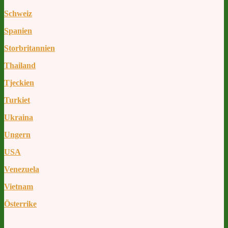
Schweiz
Spanien
Storbritannien
Thailand
Tjeckien
Turkiet
Ukraina
Ungern
USA
Venezuela
Vietnam
Österrike