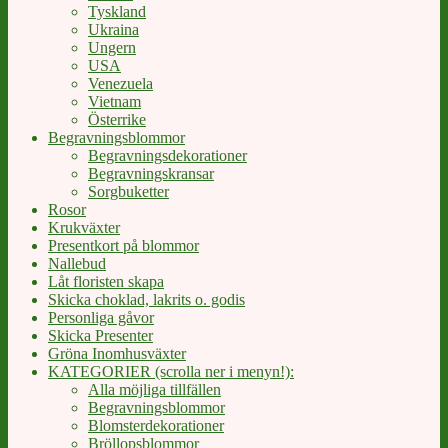
Tyskland
Ukraina
Ungern
USA
Venezuela
Vietnam
Österrike
Begravningsblommor
Begravningsdekorationer
Begravningskransar
Sorgbuketter
Rosor
Krukväxter
Presentkort på blommor
Nallebud
Låt floristen skapa
Skicka choklad, lakrits o. godis
Personliga gåvor
Skicka Presenter
Gröna Inomhusväxter
KATEGORIER (scrolla ner i menyn!):
Alla möjliga tillfällen
Begravningsblommor
Blomsterdekorationer
Bröllopsblommor