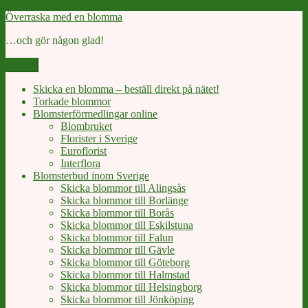
Skip
Överraska med en blomma
to
…och gör någon glad!
content
Menu
Skicka en blomma – beställ direkt på nätet!
Torkade blommor
Blomsterförmedlingar online
Blombruket
Florister i Sverige
Euroflorist
Interflora
Blomsterbud inom Sverige
Skicka blommor till Alingsås
Skicka blommor till Borlänge
Skicka blommor till Borås
Skicka blommor till Eskilstuna
Skicka blommor till Falun
Skicka blommor till Gävle
Skicka blommor till Göteborg
Skicka blommor till Halmstad
Skicka blommor till Helsingborg
Skicka blommor till Jönköping