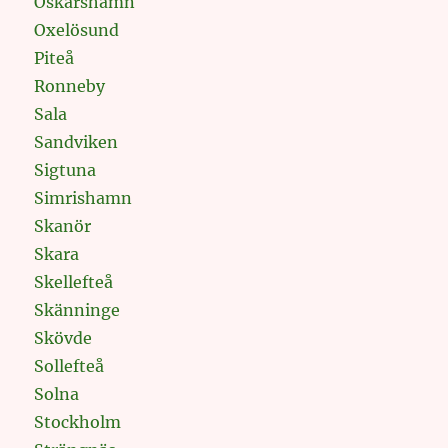
Oskarshamn
Oxelösund
Piteå
Ronneby
Sala
Sandviken
Sigtuna
Simrishamn
Skanör
Skara
Skellefteå
Skänninge
Skövde
Sollefteå
Solna
Stockholm