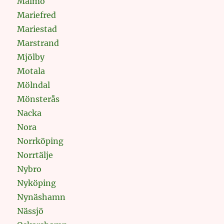
Malmö
Mariefred
Mariestad
Marstrand
Mjölby
Motala
Mölndal
Mönsterås
Nacka
Nora
Norrköping
Norrtälje
Nybro
Nyköping
Nynäshamn
Nässjö