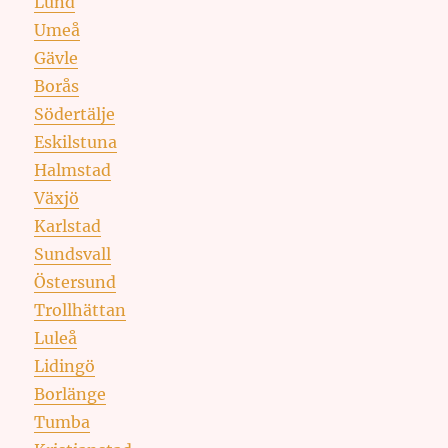
Lund
Umeå
Gävle
Borås
Södertälje
Eskilstuna
Halmstad
Växjö
Karlstad
Sundsvall
Östersund
Trollhättan
Luleå
Lidingö
Borlänge
Tumba