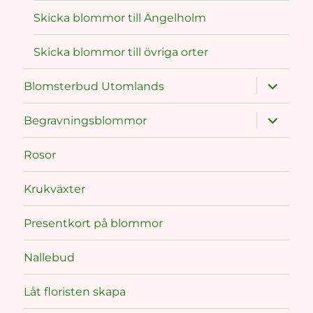
Skicka blommor till Ängelholm
Skicka blommor till övriga orter
expand
Blomsterbud Utomlands
child
menu
expand
Begravningsblommor
child
menu
Rosor
Krukväxter
Presentkort på blommor
Nallebud
Låt floristen skapa