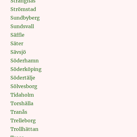
Strängnäs
Strömstad
Sundbyberg
Sundsvall
Säffle
Säter
Sävsjö
Söderhamn
Söderköping
Södertälje
Sölvesborg
Tidaholm
Torshälla
Tranås
Trelleborg
Trollhättan