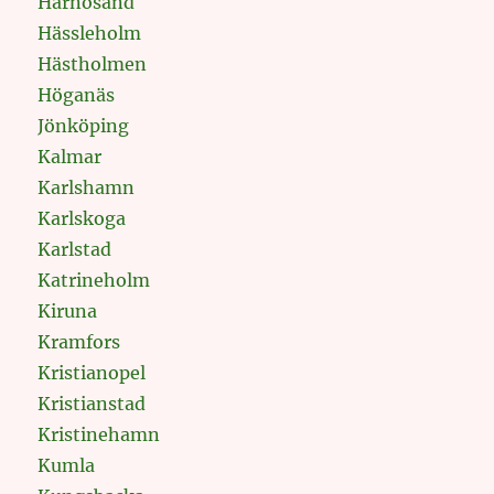
Härnösand
Hässleholm
Hästholmen
Höganäs
Jönköping
Kalmar
Karlshamn
Karlskoga
Karlstad
Katrineholm
Kiruna
Kramfors
Kristianopel
Kristianstad
Kristinehamn
Kumla