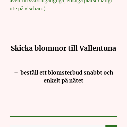
även till svårtillgängliga, ensliga platser långt
ute på vischan:)
Skicka blommor till Vallentuna
– beställ ett blomsterbud snabbt och
enkelt på nätet
SE