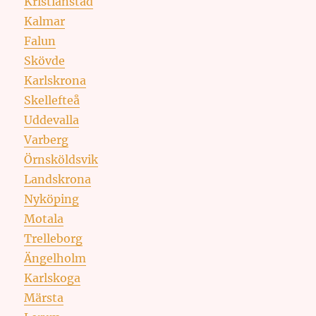
Kristianstad
Kalmar
Falun
Skövde
Karlskrona
Skellefteå
Uddevalla
Varberg
Örnsköldsvik
Landskrona
Nyköping
Motala
Trelleborg
Ängelholm
Karlskoga
Märsta