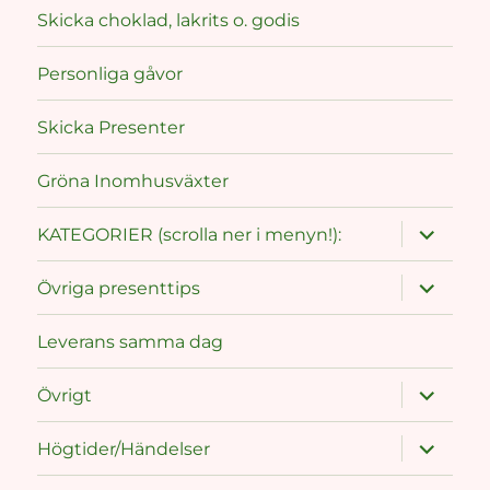
Skicka choklad, lakrits o. godis
Personliga gåvor
Skicka Presenter
Gröna Inomhusväxter
expand
KATEGORIER (scrolla ner i menyn!):
child
menu
expand
Övriga presenttips
child
menu
Leverans samma dag
expand
Övrigt
child
menu
expand
Högtider/Händelser
child
menu