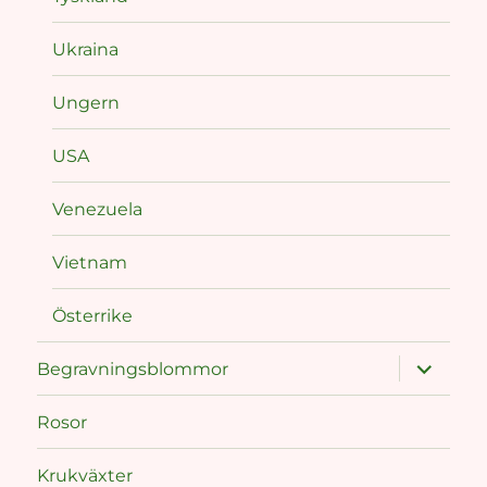
Ukraina
Ungern
USA
Venezuela
Vietnam
Österrike
expand
Begravningsblommor
child
menu
Rosor
Krukväxter