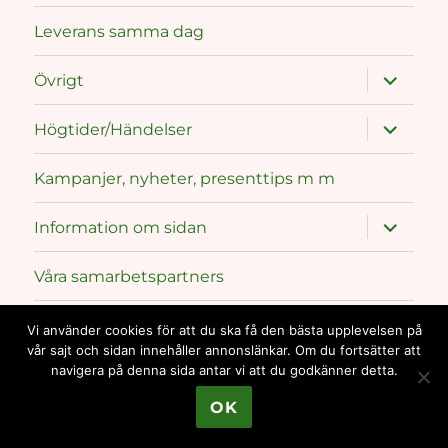
menu
Leverans samma dag
expand
Övrigt
child
menu
expand
Högtider/Händelser
child
menu
Kampanjer, nyheter, presenttips m m
expand
Information om sidan
child
menu
Våra samarbetspartners
Kontakta oss
Vi använder cookies för att du ska få den bästa upplevelsen på
vår sajt och sidan innehåller annonslänkar. Om du fortsätter att
navigera på denna sida antar vi att du godkänner detta.
Överraska med en blomma
Proudly powered by
OK
WordPress