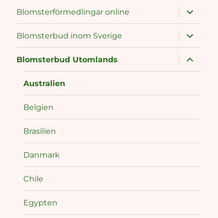
expand
Blomsterförmedlingar online
child
menu
expand
Blomsterbud inom Sverige
child
menu
expand
Blomsterbud Utomlands
child
menu
Australien
Belgien
Brasilien
Danmark
Chile
Egypten