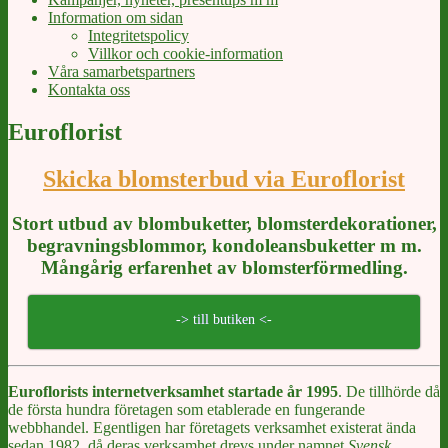
Information om sidan
Integritetspolicy
Villkor och cookie-information
Våra samarbetspartners
Kontakta oss
Euroflorist
Skicka blomsterbud via Euroflorist
Stort utbud av blombuketter, blomsterdekorationer,
begravningsblommor, kondoleansbuketter m m.
Mångårig erfarenhet av blomsterförmedling.
-> till butiken <-
Euroflorists internetverksamhet startade år 1995
. De tillhörde då
de första hundra företagen som etablerade en fungerande
webbhandel. Egentligen har företagets verksamhet existerat ända
sedan 1982, då deras verksamhet drevs under namnet
Svensk