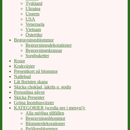
Tyskland
Ukraina
Ungern
USA
Venezuela
Vietnam
Österrike
Begravningsblommor
Begravningsdekorationer
Begravningskransar
Sorgbuketter
Rosor
Krukväxter
Presentkort på blommor
Nallebud
Låt floristen skapa
Skicka choklad, lakrits o. godis
Personliga gåvor
Skicka Presenter
Gröna Inomhusväxter
KATEGORIER (scrolla ner i menyn!):
Alla möjliga tillfällen
Begravningsblommor
Blomsterdekorationer
Bröllopsblommor