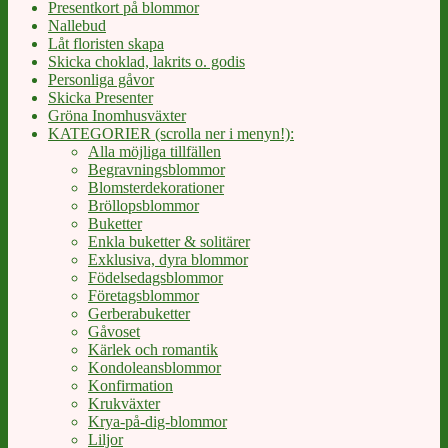
Presentkort på blommor
Nallebud
Låt floristen skapa
Skicka choklad, lakrits o. godis
Personliga gåvor
Skicka Presenter
Gröna Inomhusväxter
KATEGORIER (scrolla ner i menyn!):
Alla möjliga tillfällen
Begravningsblommor
Blomsterdekorationer
Bröllopsblommor
Buketter
Enkla buketter & solitärer
Exklusiva, dyra blommor
Födelsedagsblommor
Företagsblommor
Gerberabuketter
Gåvoset
Kärlek och romantik
Kondoleansblommor
Konfirmation
Krukväxter
Krya-på-dig-blommor
Liljor