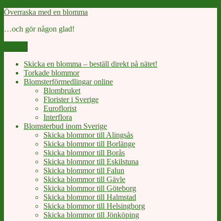
Skip
Överraska med en blomma
to
…och gör någon glad!
content
Menu
Skicka en blomma – beställ direkt på nätet!
Torkade blommor
Blomsterförmedlingar online
Blombruket
Florister i Sverige
Euroflorist
Interflora
Blomsterbud inom Sverige
Skicka blommor till Alingsås
Skicka blommor till Borlänge
Skicka blommor till Borås
Skicka blommor till Eskilstuna
Skicka blommor till Falun
Skicka blommor till Gävle
Skicka blommor till Göteborg
Skicka blommor till Halmstad
Skicka blommor till Helsingborg
Skicka blommor till Jönköping