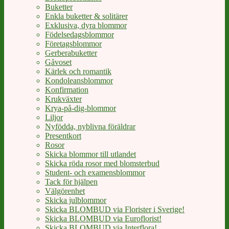
Buketter
Enkla buketter & solitärer
Exklusiva, dyra blommor
Födelsedagsblommor
Företagsblommor
Gerberabuketter
Gåvoset
Kärlek och romantik
Kondoleansblommor
Konfirmation
Krukväxter
Krya-på-dig-blommor
Liljor
Nyfödda, nyblivna föräldrar
Presentkort
Rosor
Skicka blommor till utlandet
Skicka röda rosor med blomsterbud
Student- och examensblommor
Tack för hjälpen
Välgörenhet
Skicka julblommor
Skicka BLOMBUD via Florister i Sverige!
Skicka BLOMBUD via Euroflorist!
Skicka BLOMBUD via Interflora!