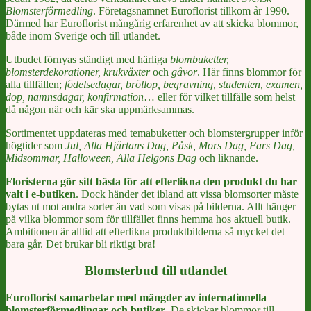
Blomsterförmedling
. Företagsnamnet Euroflorist tillkom år 1990.
Därmed har Euroflorist mångårig erfarenhet av att skicka blommor,
både inom Sverige och till utlandet.
Utbudet förnyas ständigt med härliga
blombuketter,
blomsterdekorationer, krukväxter
och
gåvor
. Här finns blommor för
alla tillfällen;
födelsedagar, bröllop, begravning, studenten, examen,
dop, namnsdagar, konfirmation
… eller för vilket tillfälle som helst
då någon när och kär ska uppmärksammas.
Sortimentet uppdateras med temabuketter och blomstergrupper inför
högtider som
Jul, Alla Hjärtans Dag, Påsk, Mors Dag, Fars Dag,
Midsommar, Halloween, Alla Helgons Dag
och liknande.
Floristerna gör sitt bästa för att efterlikna den produkt du har
valt i e-butiken
. Dock händer det ibland att vissa blomsorter måste
bytas ut mot andra sorter än vad som visas på bilderna. Allt hänger
på vilka blommor som för tillfället finns hemma hos aktuell butik.
Ambitionen är alltid att efterlikna produktbilderna så mycket det
bara går. Det brukar bli riktigt bra!
Blomsterbud till utlandet
Euroflorist samarbetar med mängder av internationella
blomsterförmedlingar och butiker
. De skickar blommor till