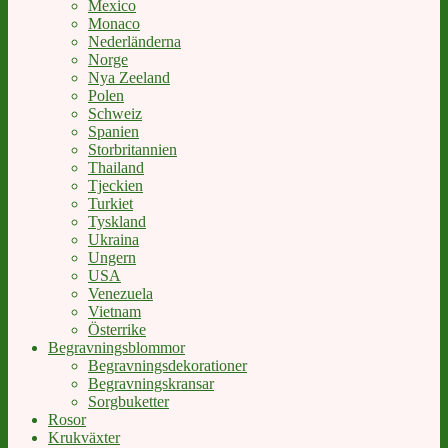
Mexico
Monaco
Nederländerna
Norge
Nya Zeeland
Polen
Schweiz
Spanien
Storbritannien
Thailand
Tjeckien
Turkiet
Tyskland
Ukraina
Ungern
USA
Venezuela
Vietnam
Österrike
Begravningsblommor
Begravningsdekorationer
Begravningskransar
Sorgbuketter
Rosor
Krukväxter