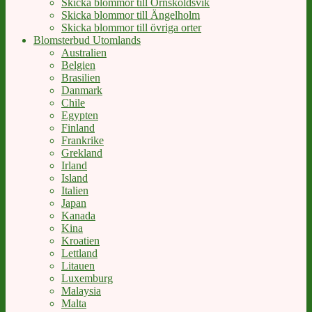
Skicka blommor till Örnsköldsvik
Skicka blommor till Ängelholm
Skicka blommor till övriga orter
Blomsterbud Utomlands
Australien
Belgien
Brasilien
Danmark
Chile
Egypten
Finland
Frankrike
Grekland
Irland
Island
Italien
Japan
Kanada
Kina
Kroatien
Lettland
Litauen
Luxemburg
Malaysia
Malta