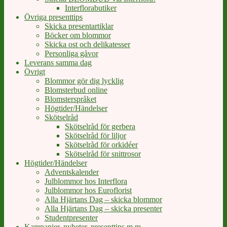
Interflorabutiker
Övriga presenttips
Skicka presentartiklar
Böcker om blommor
Skicka ost och delikatesser
Personliga gåvor
Leverans samma dag
Övrigt
Blommor gör dig lycklig
Blomsterbud online
Blomsterspråket
Högtider/Händelser
Skötselråd
Skötselråd för gerbera
Skötselråd för liljor
Skötselråd för orkidéer
Skötselråd för snittrosor
Högtider/Händelser
Adventskalender
Julblommor hos Interflora
Julblommor hos Euroflorist
Alla Hjärtans Dag – skicka blommor
Alla Hjärtans Dag – skicka presenter
Studentpresenter
Kampanjer, nyheter, presenttips m m