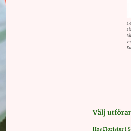
De
Fl
få
va
En
Välj utföra
Hos Florister i 