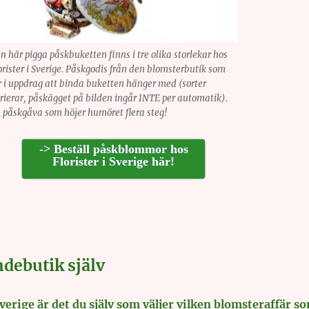
n här pigga påskbuketten finns i tre olika storlekar hos
orister i Sverige. Påskgodis från den blomsterbutik som
r i uppdrag att binda buketten hänger med (sorter
rierar, påskägget på bilden ingår INTE per automatik).
 påskgåva som höjer humöret flera steg!
-> Beställ påskblommor hos
Florister i Sverige här!
ndebutik själv
Sverige är det du själv som väljer vilken blomsteraffär s