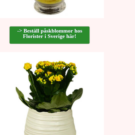
-> Beställ påskblommor hos
Florister i Sverige här!