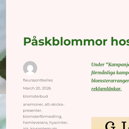
Påskblommor hos F
Under “Kampanjer
förmånliga kampan
Author
fleurssontbelles
blomsterarrangem
Posted
March 20, 2026
reklamlänkar.
on
Categories
blomsterbud
Tags
anemoner
,
att-skicka-
presenter
,
blomsterförmedling
,
hemleverans
,
hyacinter
,
iris
,
krysantemum
,