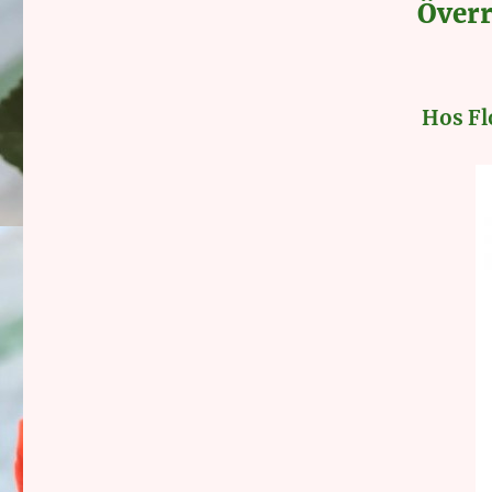
Över
Hos Flo