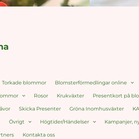
ma
Torkade blommor
Blomsterförmedlingar online
blommor
Rosor
Krukväxter
Presentkort på b
åvor
Skicka Presenter
Gröna Inomhusväxter
KA
g
Övrigt
Högtider/Händelser
Kampanjer, n
rtners
Kontakta oss