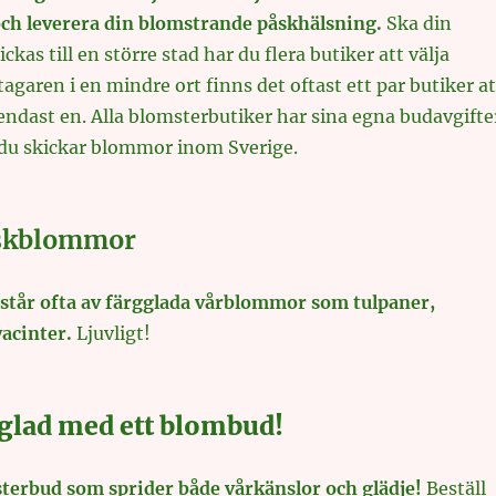
och leverera din blomstrande påskhälsning.
Ska din
kas till en större stad har du flera butiker att välja
agaren i en mindre ort finns det oftast ett par butiker at
 endast en. Alla blomsterbutiker har sina egna budavgifte
du skickar blommor inom Sverige.
åskblommor
står ofta av färgglada vårblommor som tulpaner,
yacinter.
Ljuvligt!
glad med ett blombud!
sterbud som sprider både vårkänslor och glädje!
Beställ