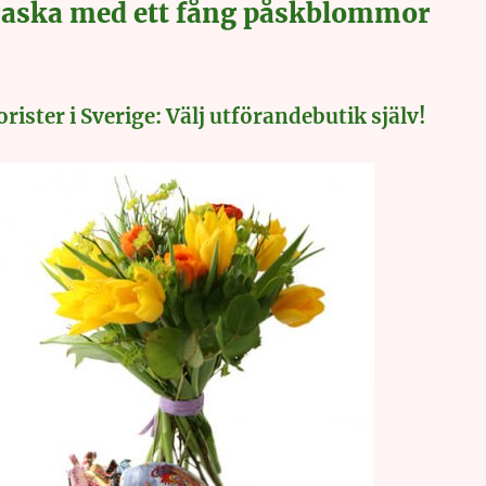
raska med ett fång påskblommor
rister i Sverige: Välj utförandebutik själv!