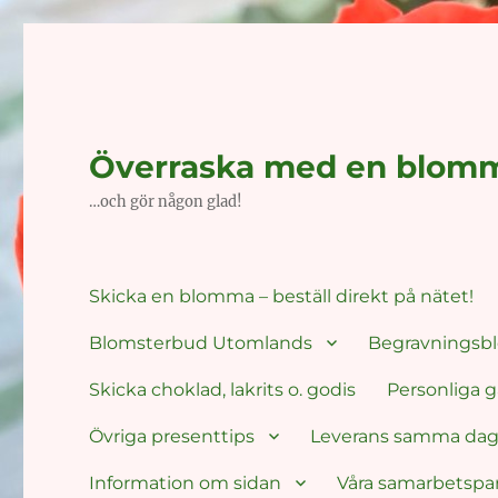
Överraska med en blom
…och gör någon glad!
Skicka en blomma – beställ direkt på nätet!
Blomsterbud Utomlands
Begravnings
Skicka choklad, lakrits o. godis
Personliga g
Övriga presenttips
Leverans samma da
Information om sidan
Våra samarbetspa