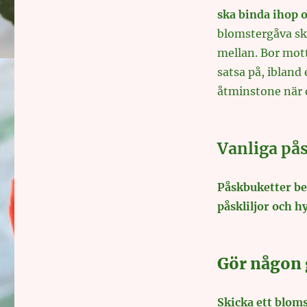
ska binda ihop 
blomstergåva skic
mellan. Bor mott
satsa på, ibland
åtminstone när 
Vanliga p
Påskbuketter be
påskliljor och h
Gör någon 
Skicka ett blom