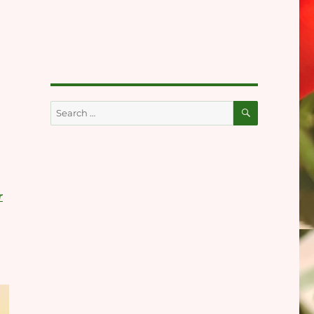
SEARCH
Search
for:
r