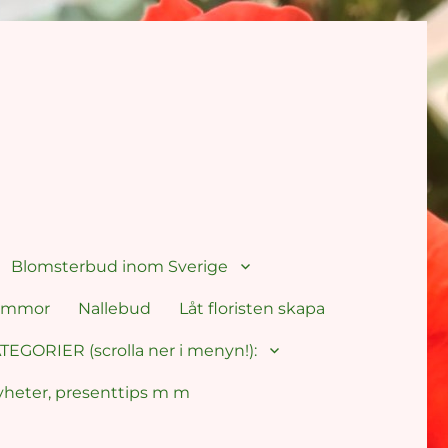
Blomsterbud inom Sverige
lommor
Nallebud
Låt floristen skapa
TEGORIER (scrolla ner i menyn!):
yheter, presenttips m m