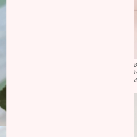
B
b
d