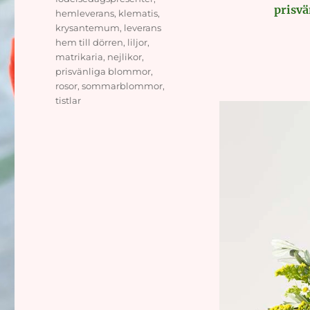
prisv
hemleverans
,
klematis
,
krysantemum
,
leverans
hem till dörren
,
liljor
,
matrikaria
,
nejlikor
,
prisvänliga blommor
,
rosor
,
sommarblommor
,
tistlar