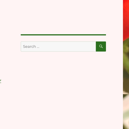
SEARCH
Search
for:
r