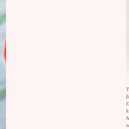
T
f
E
k
N
s