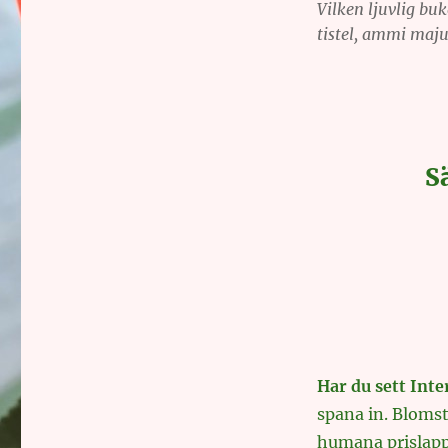
Vilken ljuvlig buk
tistel, ammi maju
S
Har du sett Inte
spana in. Bloms
humana prislappa