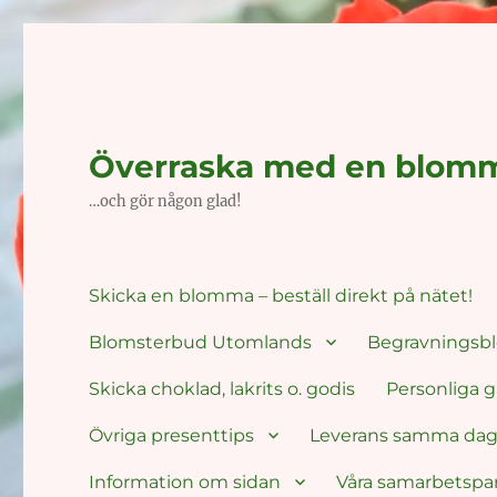
Överraska med en blom
…och gör någon glad!
Skicka en blomma – beställ direkt på nätet!
Blomsterbud Utomlands
Begravnings
Skicka choklad, lakrits o. godis
Personliga g
Övriga presenttips
Leverans samma da
Information om sidan
Våra samarbetspa