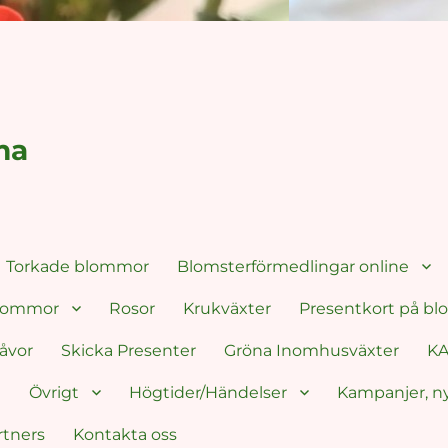
ma
Torkade blommor
Blomsterförmedlingar online
blommor
Rosor
Krukväxter
Presentkort på b
åvor
Skicka Presenter
Gröna Inomhusväxter
KA
g
Övrigt
Högtider/Händelser
Kampanjer, n
rtners
Kontakta oss