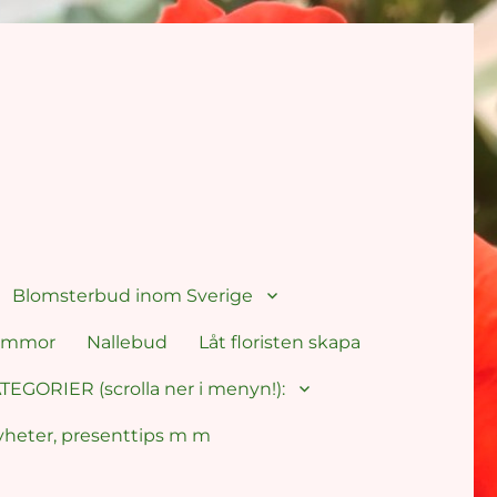
Blomsterbud inom Sverige
lommor
Nallebud
Låt floristen skapa
TEGORIER (scrolla ner i menyn!):
yheter, presenttips m m