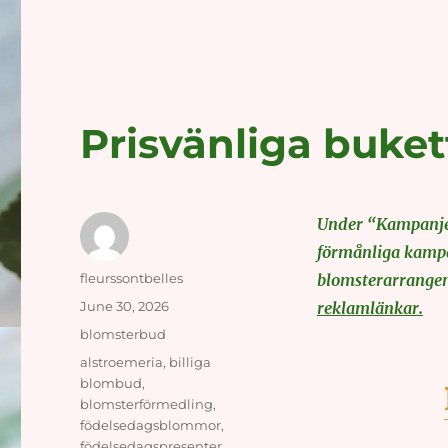
Prisvänliga buket
Under “Kampanjer
förmånliga kampan
Author
fleurssontbelles
blomsterarrangem
Posted
June 30, 2026
reklamlänkar.
on
Categories
blomsterbud
Tags
alstroemeria
,
billiga
blombud
,
blomsterförmedling
,
födelsedagsblommor
,
födelsedagspresenter
,