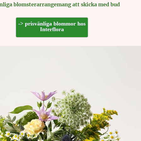
änliga blomsterarrangemang att skicka med bud
-> prisvänliga blommor hos
Interflora