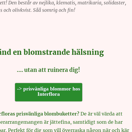
ett! Den består av nejlika, klematis, matrikaria, solidaster,
s och olivkvist. Såå somrig och fin!
änd en blomstrande hälsning
…. utan att ruinera dig!
-> prisvänliga blommor hos
Interflora
rfloras prisvänliga blombuketter?
De är väl värda att
terarrangemangen är jättefina, samtidigt som de har
r. Perfekt för dig som vill överraska någon när och kär