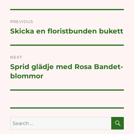
Post
PREVIOUS
navigation
Skicka en floristbunden bukett
Previous
post:
NEXT
Sprid glädje med Rosa Bandet-
Next
post:
blommor
SE
Search
for: