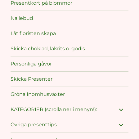
Presentkort på blommor
Nallebud
Låt floristen skapa
Skicka choklad, lakrits o. godis
Personliga gåvor
Skicka Presenter
Gröna Inomhusväxter
expand
KATEGORIER (scrolla ner i menyn!):
child
menu
expand
Övriga presenttips
child
menu