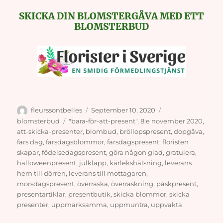
SKICKA DIN BLOMSTERGÅVA MED ETT
BLOMSTERBUD
Author
Posted
Categories
fleurssontbelles
September 10, 2020
on
Tags
blomsterbud
"bara-för-att-present"
,
8:e november 2020
,
att-skicka-presenter
,
blombud
,
bröllopspresent
,
dopgåva
,
fars dag
,
farsdagsblommor
,
farsdagspresent
,
floristen
skapar
,
födelsedagspresent
,
göra någon glad
,
gratulera
,
halloweenpresent
,
julklapp
,
kärlekshälsning
,
leverans
hem till dörren
,
leverans till mottagaren
,
morsdagspresent
,
överraska
,
överraskning
,
påskpresent
,
presentartiklar
,
presentbutik
,
skicka blommor
,
skicka
presenter
,
uppmärksamma
,
uppmuntra
,
uppvakta