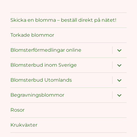
Skicka en blomma – beställ direkt på nätet!
Torkade blommor
expand
Blomsterförmedlingar online
child
menu
expand
Blomsterbud inom Sverige
child
menu
expand
Blomsterbud Utomlands
child
menu
expand
Begravningsblommor
child
menu
Rosor
Krukväxter