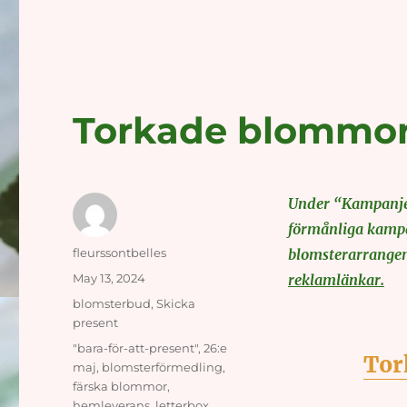
Torkade blommor
Under “Kampanjer
förmånliga kampan
Author
fleurssontbelles
blomsterarrangem
Posted
May 13, 2024
reklamlänkar.
on
Categories
blomsterbud
,
Skicka
present
Tags
"bara-för-att-present"
,
26:e
Tor
maj
,
blomsterförmedling
,
färska blommor
,
hemleverans
,
letterbox