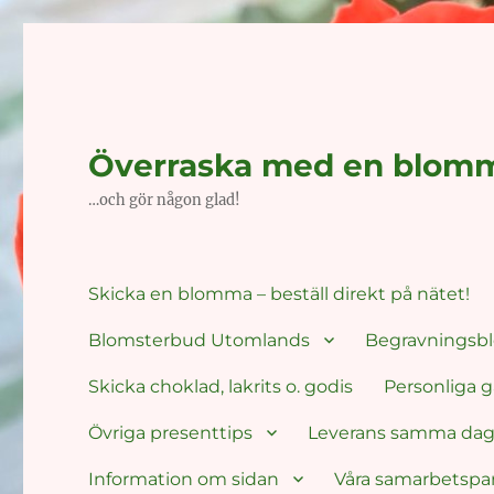
Överraska med en blom
…och gör någon glad!
Skicka en blomma – beställ direkt på nätet!
Blomsterbud Utomlands
Begravnings
Skicka choklad, lakrits o. godis
Personliga g
Övriga presenttips
Leverans samma da
Information om sidan
Våra samarbetspa