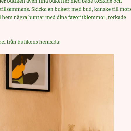
er butiken även fina buketter med både torkade och
tillsammans. Skicka en bukett med bud, kanske till mor
äll hem några buntar med dina favoritblommor, torkade
el från butikens hemsida: