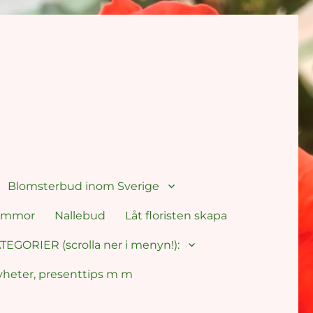
Blomsterbud inom Sverige
lommor
Nallebud
Låt floristen skapa
TEGORIER (scrolla ner i menyn!):
yheter, presenttips m m