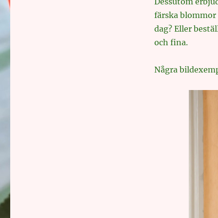
Dessutom erbjud
färska blommor 
dag? Eller best
och fina.
Några bildexemp