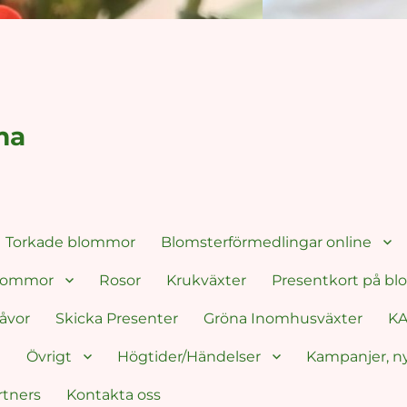
ma
Torkade blommor
Blomsterförmedlingar online
blommor
Rosor
Krukväxter
Presentkort på b
åvor
Skicka Presenter
Gröna Inomhusväxter
KA
g
Övrigt
Högtider/Händelser
Kampanjer, n
rtners
Kontakta oss