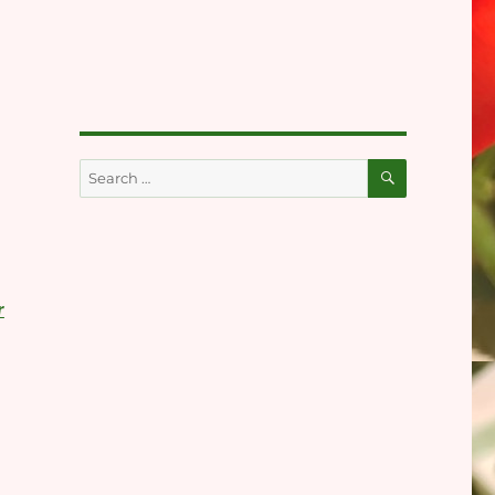
SEARCH
Search
for:
r